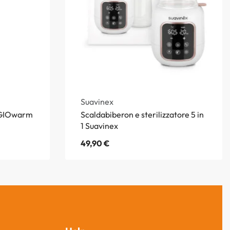
Suavinex
e GIOwarm
Scaldabiberon e sterilizzatore 5 in
1 Suavinex
49,90
€