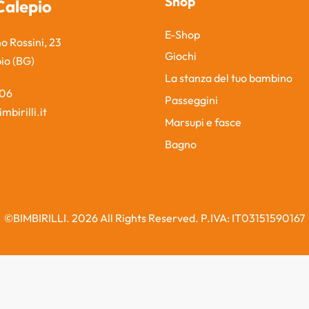
Shop
Calepio
E-Shop
o Rossini, 23
Giochi
pio (BG)
La stanza del tuo bambino
806
Passeggini
mbirilli.it
Marsupi e fasce
Bagno
©BIMBIRILLI. 2026 All Rights Reserved. P.IVA: IT03151590167