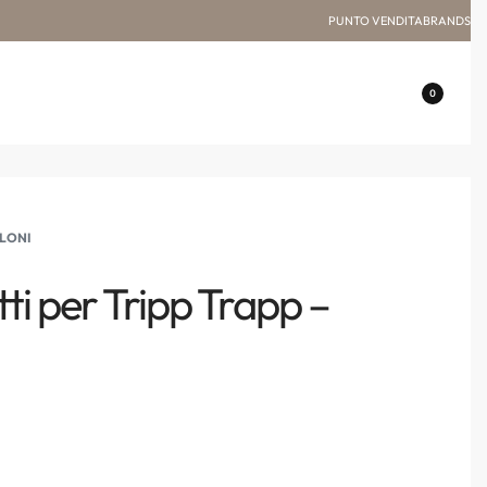
PUNTO VENDITA
BRANDS
0
OLONI
ti per Tripp Trapp –