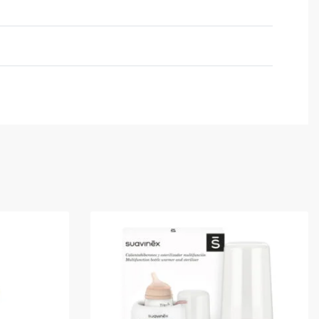
Valutato
0
su 5