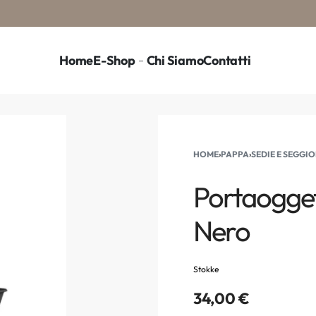
Home
E-Shop
Chi Siamo
Contatti
HOME
›
PAPPA
›
SEDIE E SEGGI
Portaogget
Nero
Stokke
34,00
€