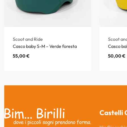
Scoot and Ride
Scoot an
Casco baby S-M – Verde foresta
Casco bab
55,00
€
50,00
€
Castelli 