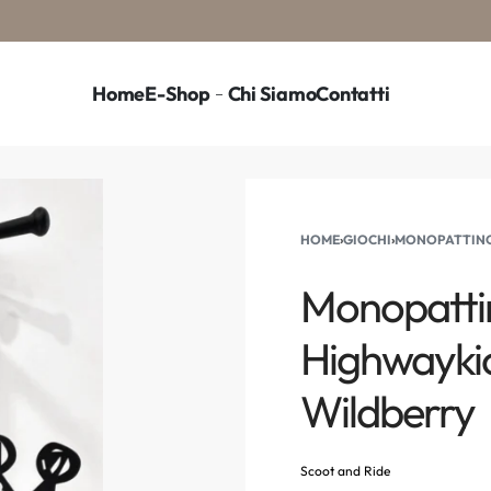
Home
E-Shop
Chi Siamo
Contatti
HOME
›
GIOCHI
›
MONOPATTINO 
Monopattino
Highwaykic
Wildberry
Scoot and Ride