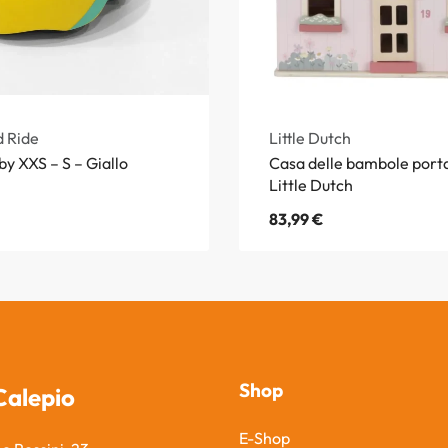
d Ride
Little Dutch
y XXS – S – Giallo
Casa delle bambole porta
Little Dutch
83,99
€
Shop
Calepio
E-Shop