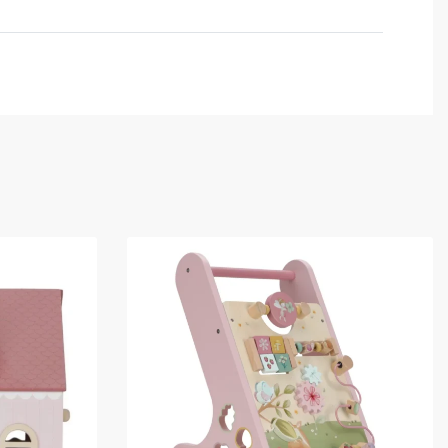
Valutato
0
su 5