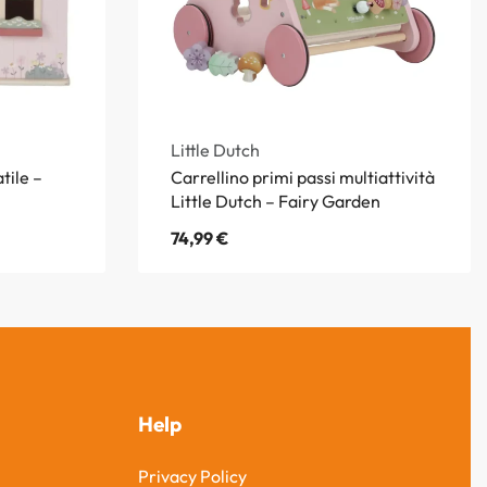
Little Dutch
tile –
Carrellino primi passi multiattività
Little Dutch – Fairy Garden
74,99
€
Help
Privacy Policy