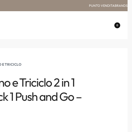
PUNTO VENDITA
BRANDS
0
E TRICICLO
 e Triciclo 2 in 1
k 1 Push and Go –