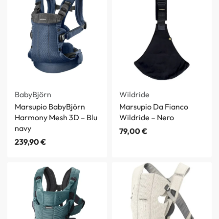
BabyBjörn
Wildride
Marsupio BabyBjörn
Marsupio Da Fianco
Harmony Mesh 3D – Blu
Wildride – Nero
navy
79,00
€
239,90
€