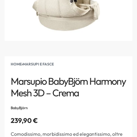
HOME
›
MARSUPI E FASCE
Marsupio BabyBjörn Harmony
Mesh 3D – Crema
BabyBjörn
239,90
€
Comodissimo, morbidissimo ed elegantissimo, oltre