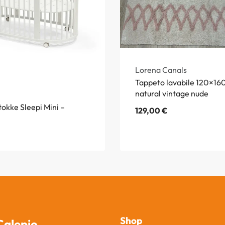
Lorena Canals
Tappeto lavabile 120×160
natural vintage nude
tokke Sleepi Mini –
129,00
€
Shop
Calepio