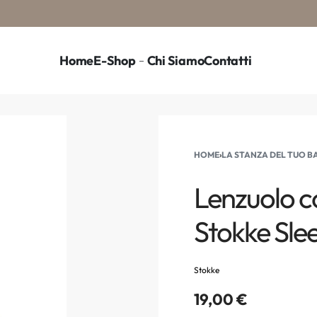
Home
E-Shop
Chi Siamo
Contatti
HOME
›
LA STANZA DEL TUO 
Lenzuolo co
Stokke Slee
Stokke
19,00
€