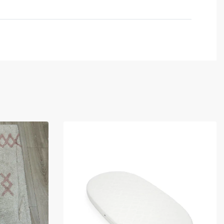
Valutato
0
su 5