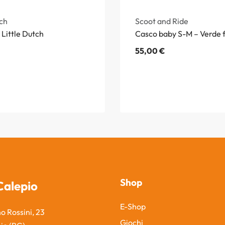
tch
Scoot and Ride
 Little Dutch
Casco baby S-M – Verde 
55,00
€
Shop
Calepio
E-Shop
o Rossini, 23
Giochi