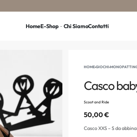
Home
E-Shop
Chi Siamo
Contatti
HOME
›
GIOCHI
›
MONOPATTINO 
Casco bab
Scoot and Ride
50,00
€
Casco XXS – S da abbina