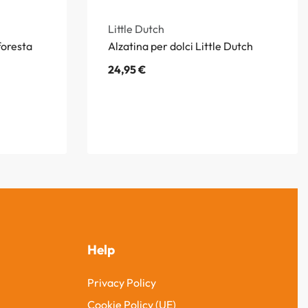
Little Dutch
foresta
Alzatina per dolci Little Dutch
24,95
€
Help
Privacy Policy
Cookie Policy (UE)