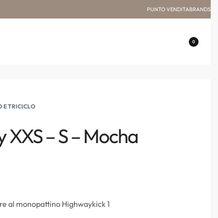
PUNTO VENDITA
BRANDS
0
E TRICICLO
y XXS – S – Mocha
re al monopattino Highwaykick 1