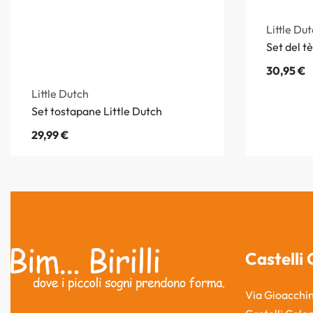
Little Du
Set del tè
30,95
€
Little Dutch
Set tostapane Little Dutch
29,99
€
Castelli 
Via Gioacchin