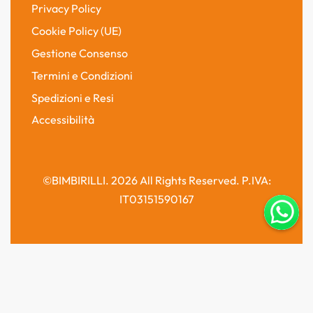
Privacy Policy
Cookie Policy (UE)
Gestione Consenso
Termini e Condizioni
Spedizioni e Resi
Accessibilità
©BIMBIRILLI. 2026 All Rights Reserved. P.IVA:
IT03151590167